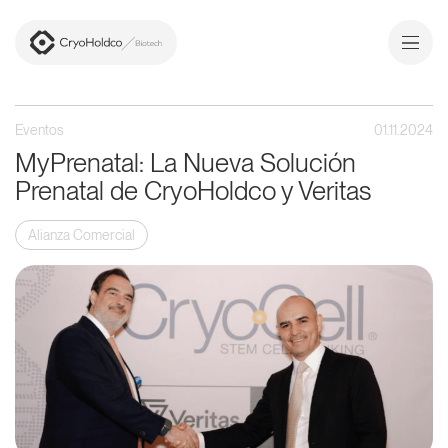
Nosotros
Eventos
01.11.2024
MyPrenatal: La Nueva Solución
Células madre
Prenatal de CryoHoldco y Veritas
Medical
Alianza Comercial
Media
Contacto
Sign in
PT
/
ESP
ENG