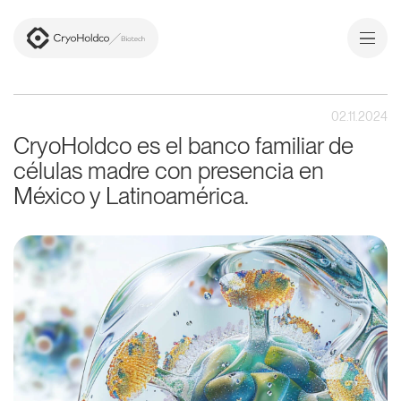
Nosotros
02.11.2024
CryoHoldco es el banco familiar de
Células madre
células madre con presencia en
Medical
México y Latinoamérica.
Media
Contacto
Sign in
PT
/
ESP
ENG