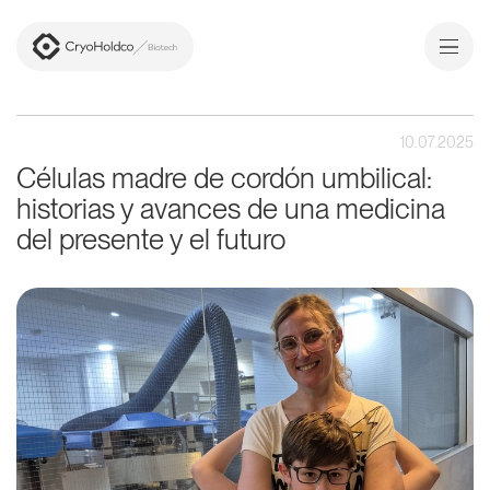
Nosotros
10.07.2025
Células madre de cordón umbilical:
Células madre
historias y avances de una medicina
Medical
del presente y el futuro
Media
Contacto
Sign in
PT
/
ESP
ENG